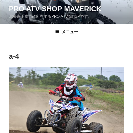
コ
PRO ATV SHOP MAVERICK
ン
北海道千歳市に所在するPRO ATV SHOPです。
テ
ン
ツ
メニュー
へ
ス
キ
a-4
ッ
プ