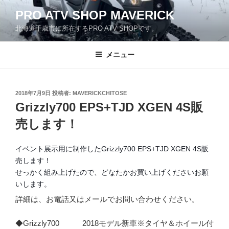
コ
PRO ATV SHOP MAVERICK
ン
北海道千歳市に所在するPRO ATV SHOPです。
テ
ン
ツ
メニュー
へ
ス
キ
投
2018年7月9日
投稿者:
MAVERICKCHITOSE
稿
ッ
Grizzly700 EPS+TJD XGEN 4S販
日:
プ
売します！
イベント展示用に制作したGrizzly700 EPS+TJD XGEN 4S販
売します！
せっかく組み上げたので、どなたかお買い上げくださいお願
いします。
詳細は、お電話又はメールでお問い合わせください。
◆Grizzly700 2018モデル新車※タイヤ＆ホイール付