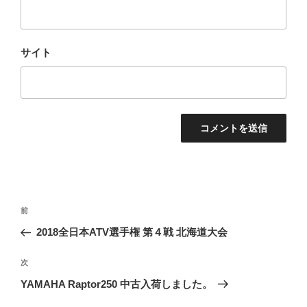
サイト
投
過
前
稿
去
2018全日本ATV選手権 第４戦 北海道大会
ナ
の
ビ
投
次
次
稿
ゲ
の
YAMAHA Raptor250 中古入荷しました。
投
ー