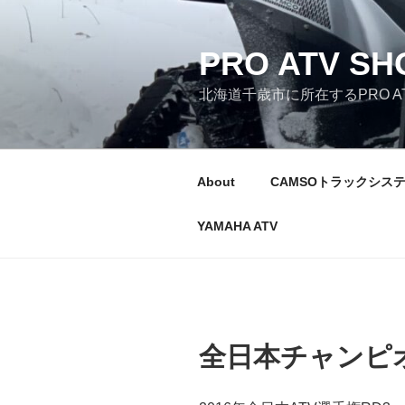
コ
ン
テ
PRO ATV SH
ン
北海道千歳市に所在するPRO AT
ツ
へ
ス
キ
About
CAMSOトラックシス
ッ
プ
YAMAHA ATV
全日本チャンピ