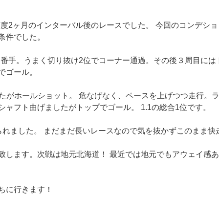
ら丁度2ヶ月のインターバル後のレースでした。 今回のコンデシ
条件でした。
番手。うまく切り抜け2位でコーナー通過。その後３周目には
でゴール。
したがホールショット。 危なげなく、ペースを上げつつ走行。
ャフト曲げましたがトップでゴール。 1.1の総合1位です。
られました。 まだまだ長いレースなので気を抜かずこのまま快
致します。次戦は地元北海道！ 最近では地元でもアウェイ感
ちに行きます！