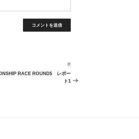
次
次
の
PIONSHIP RACE ROUND5 レポー
投
ト1
稿