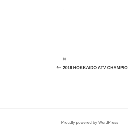
投
過
前
稿
去
2016 HOKKAIDO ATV CHAMPI
の
ナ
投
ビ
稿
ゲ
ー
シ
Proudly powered by WordPress