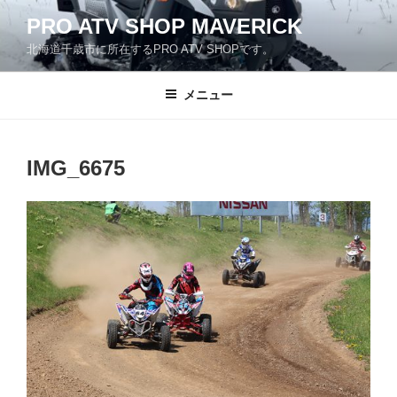
コ
PRO ATV SHOP MAVERICK
ン
北海道千歳市に所在するPRO ATV SHOPです。
テ
ン
ツ
メニュー
へ
ス
キ
IMG_6675
ッ
プ