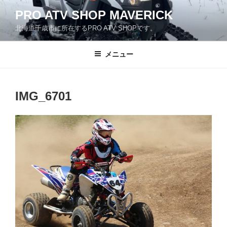
コ
PRO ATV SHOP MAVERICK
ン
北海道千歳市に所在するPRO ATV SHOPです。
テ
ン
ツ
メニュー
へ
ス
キ
IMG_6701
ッ
プ