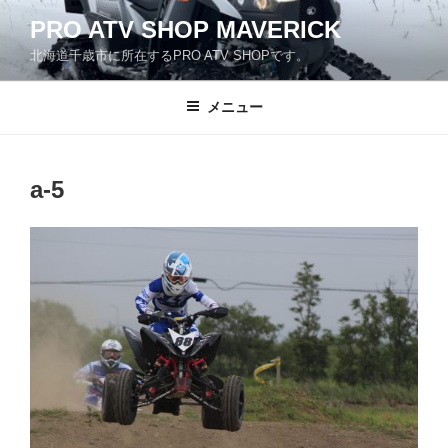
コ
PRO ATV SHOP MAVERICK
ン
北海道千歳市に所在するPRO ATV SHOPです。
テ
ン
ツ
メニュー
へ
ス
キ
a-5
ッ
プ