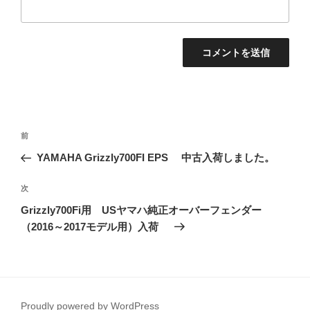
投
過
前
稿
去
YAMAHA Grizzly700FI EPS 中古入荷しました。
ナ
の
ビ
投
次
次
稿
ゲ
の
Grizzly700Fi用 USヤマハ純正オーバーフェンダー
投
ー
（2016～2017モデル用）入荷
稿
シ
ョ
ン
Proudly powered by WordPress