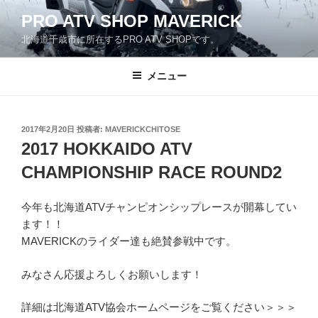
コ
PRO ATV SHOP MAVERICK
ン
北海道千歳市に所在するPRO ATV SHOPです。
テ
ン
ツ
メニュー
へ
ス
キ
投
2017年2月20日
投稿者:
MAVERICKCHITOSE
稿
ッ
2017 HOKKAIDO ATV
日:
プ
CHAMPIONSHIP RACE ROUND2
今年も北海道ATVチャンピオンシップレースが開幕してい
ます！！
MAVERICKのライダー達も絶賛参戦中です。
みなさん応援よろしくお願いします！
詳細は北海道ATV協会ホームページをご覧ください＞＞＞