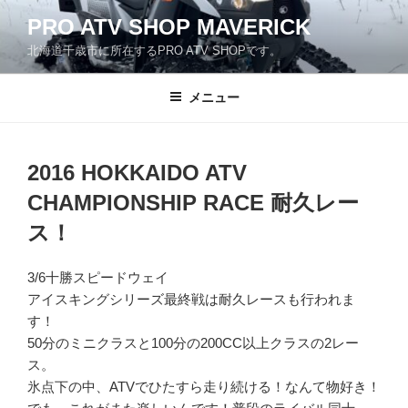
コ
PRO ATV SHOP MAVERICK
ン
北海道千歳市に所在するPRO ATV SHOPです。
テ
ン
ツ
メニュー
へ
ス
キ
2016 HOKKAIDO ATV
ッ
CHAMPIONSHIP RACE 耐久レー
プ
ス！
3/6十勝スピードウェイ
アイスキングシリーズ最終戦は耐久レースも行われま
す！
50分のミニクラスと100分の200CC以上クラスの2レー
ス。
氷点下の中、ATVでひたすら走り続ける！なんて物好き！