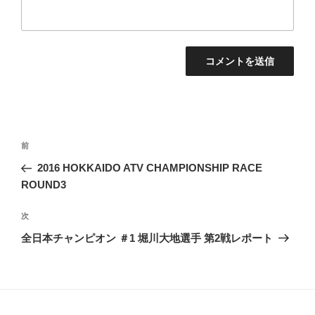
投
過
前
稿
去
2016 HOKKAIDO ATV CHAMPIONSHIP RACE
ナ
の
ROUND3
ビ
投
稿
ゲ
次
次
の
ー
全日本チャンピオン ＃1 堀川大地選手 第2戦レポート
投
シ
稿
ョ
ン