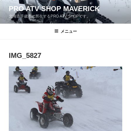
コ
PRO ATV SHOP MAVERICK
ン
北海道千歳市に所在するPRO ATV SHOPです。
テ
ン
ツ
メニュー
へ
ス
キ
IMG_5827
ッ
プ