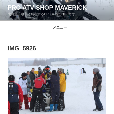
コ
PRO ATV SHOP MAVERICK
ン
北海道千歳市に所在するPRO ATV SHOPです。
テ
ン
ツ
メニュー
へ
ス
キ
IMG_5926
ッ
プ