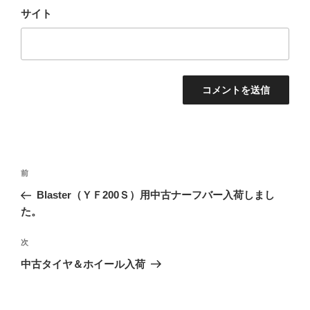
サイト
投
過
前
稿
去
Blaster（ＹＦ200Ｓ）用中古ナーフバー入荷しまし
ナ
の
た。
ビ
投
稿
ゲ
次
次
の
ー
中古タイヤ＆ホイール入荷
投
シ
稿
ョ