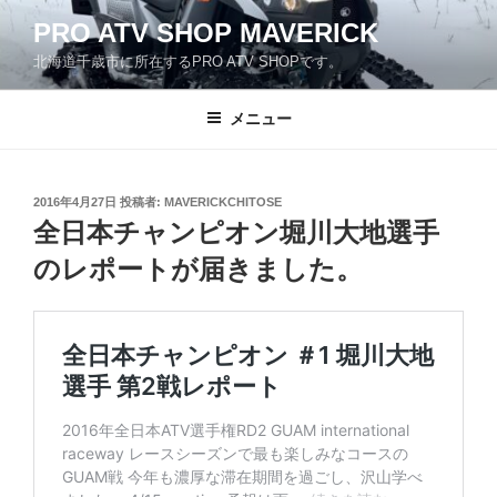
コ
PRO ATV SHOP MAVERICK
ン
北海道千歳市に所在するPRO ATV SHOPです。
テ
ン
ツ
メニュー
へ
ス
キ
投
2016年4月27日
投稿者:
MAVERICKCHITOSE
稿
ッ
全日本チャンピオン堀川大地選手
日:
プ
のレポートが届きました。