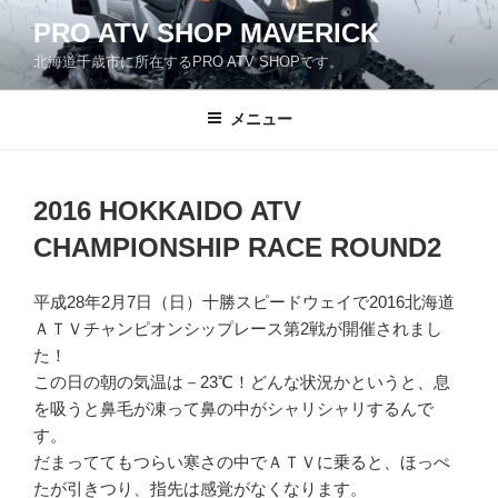
コ
PRO ATV SHOP MAVERICK
ン
北海道千歳市に所在するPRO ATV SHOPです。
テ
ン
ツ
メニュー
へ
ス
キ
2016 HOKKAIDO ATV
ッ
CHAMPIONSHIP RACE ROUND2
プ
平成28年2月7日（日）十勝スピードウェイで2016北海道
ＡＴＶチャンピオンシップレース第2戦が開催されまし
た！
この日の朝の気温は－23℃！どんな状況かというと、息
を吸うと鼻毛が凍って鼻の中がシャリシャリするんで
す。
だまっててもつらい寒さの中でＡＴＶに乗ると、ほっぺ
たが引きつり、指先は感覚がなくなります。