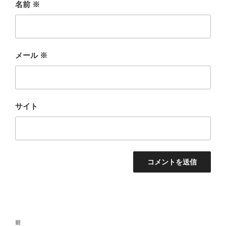
名前
※
メール
※
サイト
投
過
前